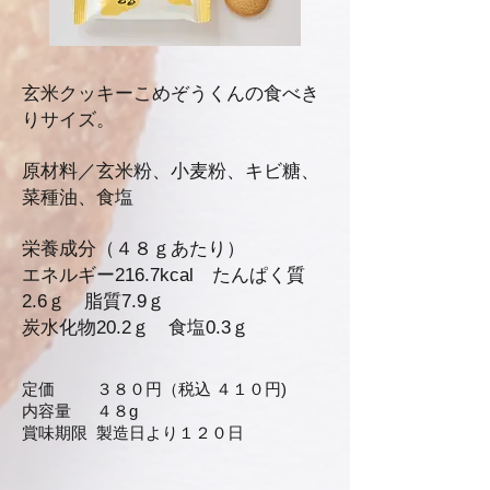
玄米クッキーこめぞうくんの食べき
りサイズ。
原材料／玄米粉、小麦粉、キビ糖、
菜種油、食塩
栄養成分（４８ｇあたり）
エネルギー216.7kcal たんぱく質
2.6ｇ 脂質7.9ｇ
​炭水化物20.2ｇ 食塩0.3ｇ
定価 ３８０円（税込 ４１０円)
内容量 ４８g
賞味期限 製造日より１２０日