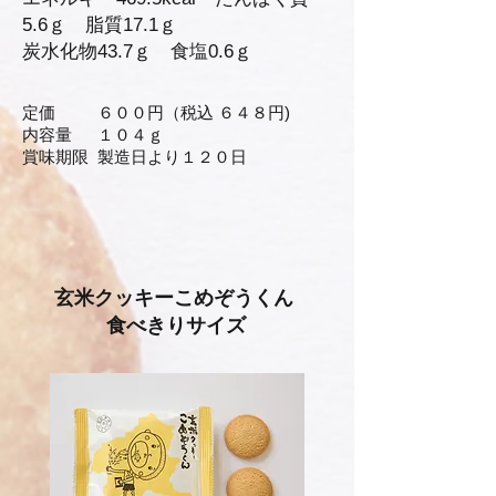
5.6ｇ 脂質17.1ｇ
​炭水化物43.7ｇ 食塩0.6ｇ
定価 ６００円（税込 ６４８円)
内容量 １０４ｇ
賞味期限 製造日より１２０日
玄米クッキーこめぞうくん
食べきりサイズ