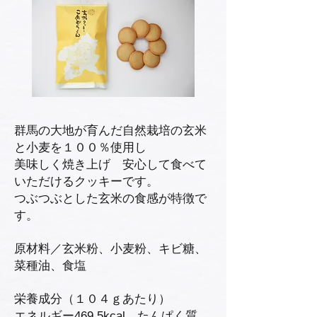
群馬の大地が育んだ自然栽培の玄米
と小麦を１００％使用し
美味しく焼き上げ 安心して食べて
いただけるクッキーです。
つぶつぶとした玄米の食感が特徴で
す。
原材料／玄米粉、小麦粉、キビ糖、
菜種油、食塩
栄養成分（１０４ｇあたり）
エネルギー469.5kcal たんぱく質