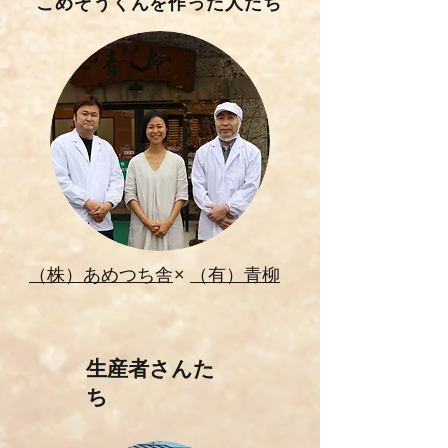
​こめぞうくんを作った人たち
​（株）あめつち舎
​×
​（有）青柳
​生産者さんた
ち