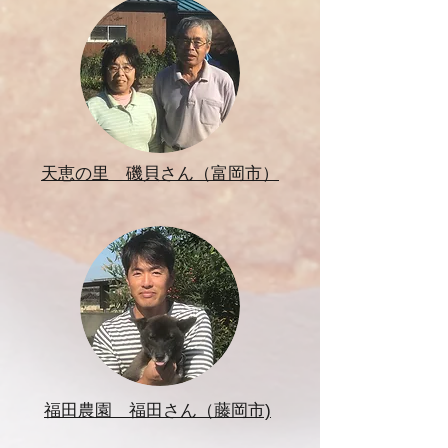
​天恵の里 磯貝さん（富岡市）
福田農園 福田さん（藤岡市)