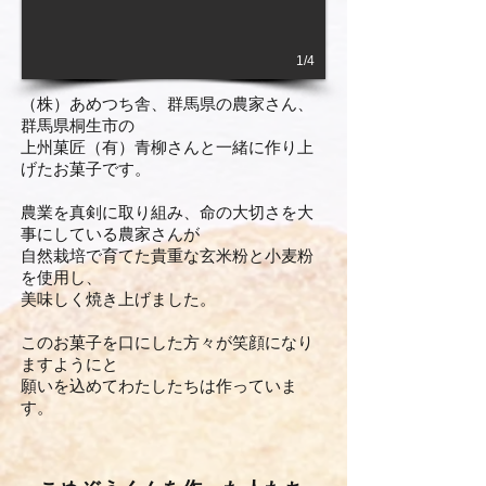
1/4
​（株）あめつち舎、群馬県の農家さん、
群馬県桐生市の
上州菓匠（有）青柳さんと一緒に作り上
げたお菓子です。
農業を真剣に取り組み、命の大切さを大
事にしている農家さんが
自然栽培で育てた貴重な玄米粉と小麦粉
を使用し、
美味しく焼き上げました。
このお菓子を口にした方々が笑顔になり
ますようにと
願いを込めて
わたしたちは作っていま
す。